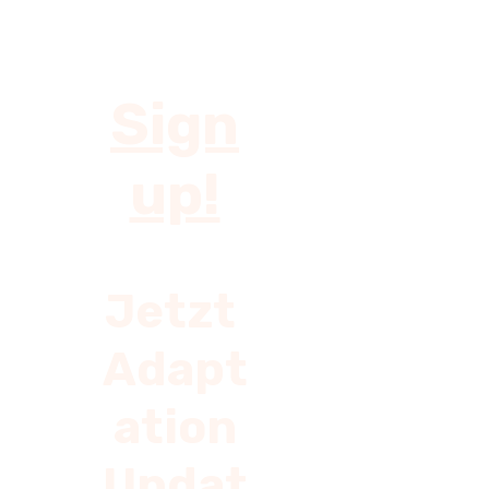
Sign
up!
Jetzt
Adapt
ation
Updat