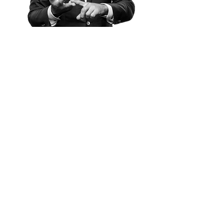
Daniel Schmitz-
Remberg
Gründer und Geschäftsführer DSR &
Partners
Termin vereinbaren