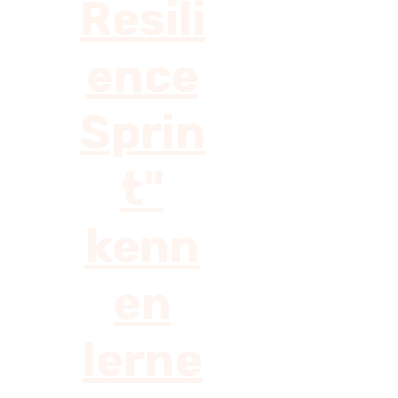
Resili
ence
Sprin
t"
kenn
en
lerne