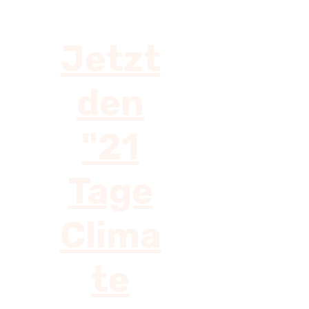
Jetzt
den
"21
Tage
Clima
te