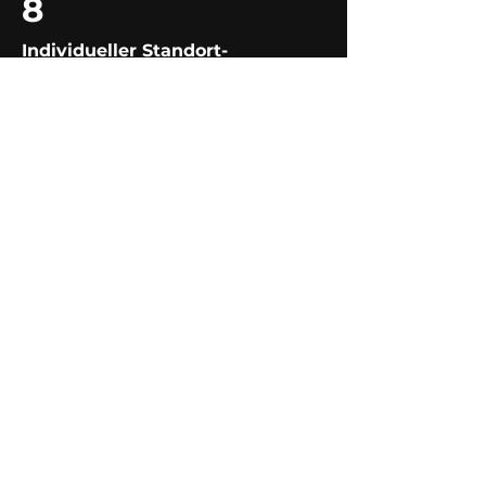
8
Individueller Standort-
Risikocheck
via unserer Klimarisiko-Software
Partner
Jetzt anpassen:
Termin buchen &
Haufe-Paper erhalten
Über DSR & Partners
Unser Team