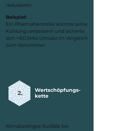
reduzieren.
Beispiel:
Ein Pharmahersteller konnte seine
Kühlung verbessern und sicherte
sich >€0,5Mio Umsatz im Vergleich
zum Vorsommer.
Wertschöpfungs-
2.
kette
Klimabedingte Ausfälle bei