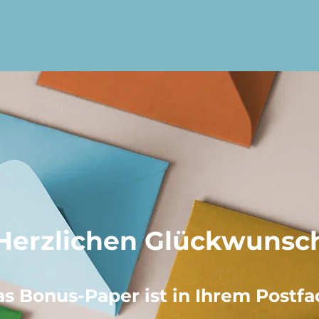
Herzlichen Glückwunsc
as Bonus-Paper ist in Ihrem Postfa