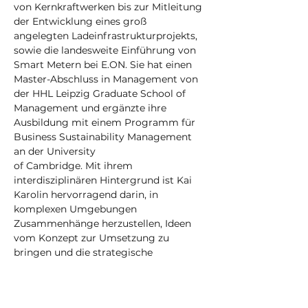
von Kernkraftwerken bis zur Mitleitung 
der Entwicklung eines groß 
angelegten Ladeinfrastrukturprojekts, 
sowie die landesweite Einführung von 
Smart Metern bei E.ON. Sie hat einen 
Master-Abschluss in Management von 
der HHL Leipzig Graduate School of 
Management und ergänzte ihre 
Ausbildung mit einem Programm für 
Business Sustainability Management 
an der University
of Cambridge. Mit ihrem 
interdisziplinären Hintergrund ist Kai 
Karolin hervorragend darin, in 
komplexen Umgebungen 
Zusammenhänge herzustellen, Ideen 
vom Konzept zur Umsetzung zu 
bringen und die strategische 
Entwicklung von RMP voranzutreiben.
Ihre Mission: Unternehmen in die Lage 
zu versetzen, in einem sich wandelnden 