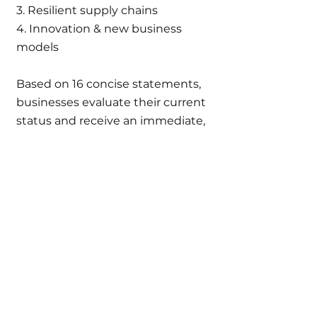
3. Resilient supply chains
4. Innovation & new business
models
Based on 16 concise statements,
businesses evaluate their current
status and receive an immediate,
personalized assessment upon
completion.
Download (Deutsch)
Download (English)
AdaptNow #1 (March 27th
2025)